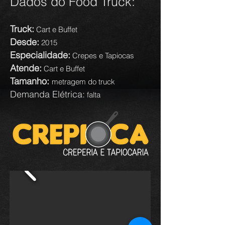
Dados do Food Truck:
Truck:
Cart e Buffet
Desde:
2015
Especialidade:
Crepes e Tapiocas
Atende:
Cart e Buffet
Tamanho:
metragem do truck
Demanda Elétrica:
falta