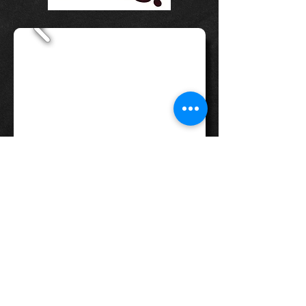
Voltar
©
2014 - 2026
- by Food Truck BH
Oficial