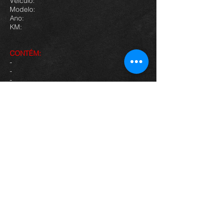
Veículo:
Modelo:
Ano:
KM:
CONTÉM:
-
-
-
-
-
-
-
Contato:
Cel:
©
2014 - 2026
- by Food Truck BH
Oficial
Apoio: