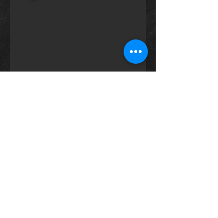
Voltar
©
2014 - 2026
- by Food Truck BH
Oficial
Apoio: